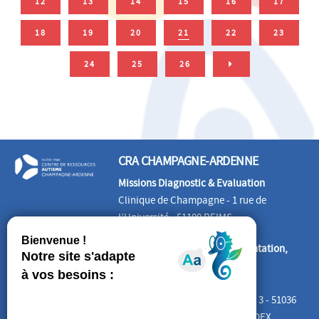
12
13
14
15
16
17
18
19
20
21
22
23
24
25
26
CRA CHAMPAGNE-ARDENNE
Missions Diagnostic & Evaluation
Clinique de Champagne - 1 rue de
l’Université - 51100 REIMS
Missions Information, Documentation,
Formation, Etudes
CREAI Grand EST
Cité Administrative Tirlet – Bât. 3 - 51036
CHALONS-EN-CHAMPAGNE CEDEX