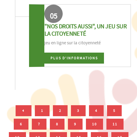
05
"NOS DROITS AUSSI", UN JEU SUR
LA CITOYENNETÉ
jeu en ligne sur la citoyenneté
PLUS D'INFORMATIONS
1
2
3
4
5
6
7
8
9
10
11